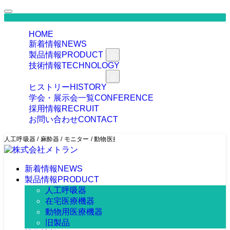
HOME
新着情報
NEWS
製品情報
PRODUCT
技術情報
TECHNOLOGY
企業情報
COMPANY
ヒストリー
HISTORY
学会・展示会一覧
CONFERENCE
採用情報
RECRUIT
お問い合わせ
CONTACT
人工呼吸器 / 麻酔器 / モニター / 動物医療関連機器の製造・販売
新着情報
NEWS
製品情報
PRODUCT
人工呼吸器
在宅医療機器
動物用医療機器
旧製品