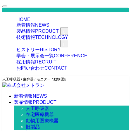
HOME
新着情報
NEWS
製品情報
PRODUCT
技術情報
TECHNOLOGY
企業情報
COMPANY
ヒストリー
HISTORY
学会・展示会一覧
CONFERENCE
採用情報
RECRUIT
お問い合わせ
CONTACT
人工呼吸器 / 麻酔器 / モニター / 動物医療関連機器の製造・販売
新着情報
NEWS
製品情報
PRODUCT
人工呼吸器
在宅医療機器
動物用医療機器
旧製品