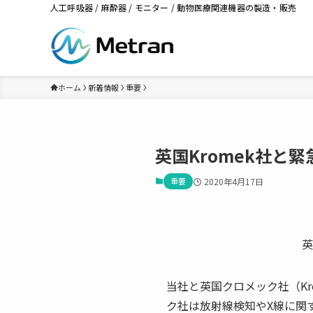
人工呼吸器 / 麻酔器 / モニター / 動物医療関連機器の製造・販売
ホーム
新着情報
重要
英国Kromek社
重要
2020年4月17日
英
当社と英国クロメック社（K
ク社は放射線検知やX線に関