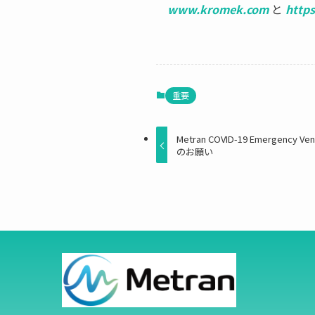
www.kromek.com
と
https
重要
Metran COVID-19 Emergency
のお願い