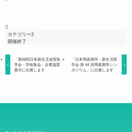
カテゴリー2
開催終了
「第68回日本新生児成育医
「⽇本周産期学・新⽣児医
学会・学術集会」企業協賛
学会 第 44 回周産期学シン
展示に出展します
ポジウム」に出展します